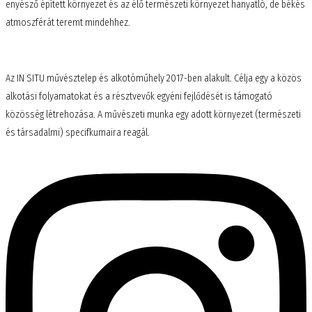
enyésző épített környezet és az élő természeti környezet hanyatló, de békés
atmoszférát teremt mindehhez.
Az IN SITU művésztelep és alkotóműhely 2017-ben alakult. Célja egy a közös
alkotási folyamatokat és a résztvevők egyéni fejlődését is támogató
közösség létrehozása. A művészeti munka egy adott környezet (természeti
és társadalmi) specifkumaira reagál.