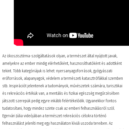
Az ökoszisztéma-szolgáltatások olyan, a természet által nyújtott javak,
amelyekre az ember mindig elérhetőként, hasznosíthatóként és adottként
tekint. Több kategóriájuk is lehet: nyersanyagoforrások, gyógyászati
erőforrások, alapanyagok, védelem a természeti katasztrófákkal szemben
stb. Inspirációt jelentenek a tudományok, művészetek számára, turisztikai
és rekreációs értékük van, a mentális és fizikai egészség megőrzésében
játszott szerepük pedig egyre inkább felértékelődik. Ugyanekkor fontos
tudatosítani, hogy mindez szinte csak az emberi felhasználásról szól.
Egervári Júlia videójában a természet rekreációs célokra történő
felhasználást jeleníti meg egy használaton kívüli uszoda tereiben. Az