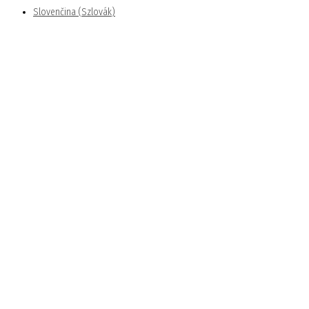
Slovenčina
(
Szlovák
)