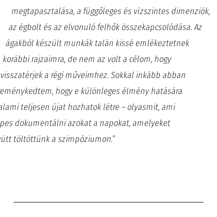
megtapasztalása, a függőleges és vízszintes dimenziók,
az égbolt és az elvonuló felhők összekapcsolódása. Az
ágakból készült munkák talán kissé emlékeztetnek
korábbi rajzaimra, de nem az volt a célom, hogy
visszatérjek a régi műveimhez. Sokkal inkább abban
reménykedtem, hogy e különleges élmény hatására
alami teljesen újat hozhatok létre – olyasmit, ami
pes dokumentálni azokat a napokat, amelyeket
ütt töltöttünk a szimpóziumon.”