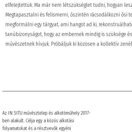
elfelejtettük. Ma már nem létszükséglet tudni, hogyan les
Megtapasztalni és felismerni, őszintén rácsodálkozni ősi t
megformálni egy tárgyat, ami hangot ad ki, rekonstruálható
tanúbizonyságot, hogy az embernek mindig is szüksége és
művészetnek hívjuk. Próbáljuk ki közösen a kollektív zenél
Az IN SITU művésztelep és alkotóműhely 2017-
ben alakult. Célja egy a közös alkotási
folyamatokat és a résztvevők egyéni