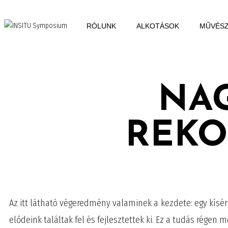
RÓLUNK
ALKOTÁSOK
MŰVÉS
NAG
REKO
Az itt látható végeredmény valaminek a kezdete: egy kísé
elődeink találtak fel és fejlesztettek ki. Ez a tudás rége