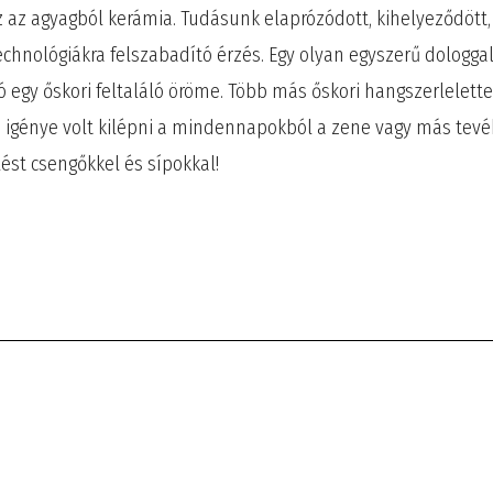
z az agyagból kerámia. Tudásunk elaprózódott, kihelyeződött, 
echnológiákra felszabadító érzés. Egy olyan egyszerű dologgal
 egy őskori feltaláló öröme. Több más őskori hangszerlelettel 
 igénye volt kilépni a mindennapokból a zene vagy más tevék
ést csengőkkel és sípokkal!