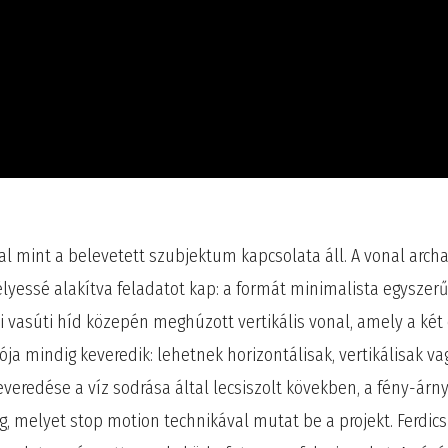
al mint a belevetett szubjektum kapcsolata áll. A vonal arc
élyessé alakítva feladatot kap: a formát minimalista egyszerű
ai vasúti híd közepén meghúzott vertikális vonal, amely a két 
iója mindig keveredik: lehetnek horizontálisak, vertikálisak v
veredése a víz sodrása által lecsiszolt kövekben, a fény-árny
 melyet stop motion technikával mutat be a projekt. Ferdics 