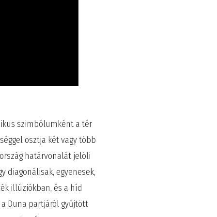
haikus szimbólumként a tér
séggel osztja két vagy több
ország határvonalát jelöli
agy diagonálisak, egyenesek,
ék illúziókban, és a híd
a Duna partjáról gyűjtött