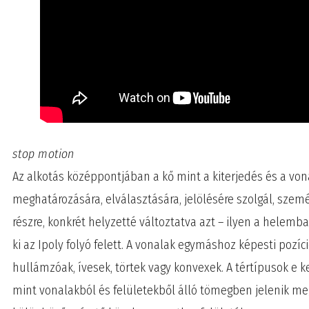
stop motion
Az alkotás középpontjában a kő mint a kiterjedés és a von
meghatározására, elválasztására, jelölésére szolgál, szem
részre, konkrét helyzetté változtatva azt – ilyen a helemb
ki az Ipoly folyó felett. A vonalak egymáshoz képesti pozíc
hullámzóak, ívesek, törtek vagy konvexek. A tértípusok e ke
mint vonalakból és felületekből álló tömegben jelenik meg,