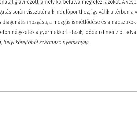
alat gravírozott, amely körbefutva megfelezi azokat. A vés
rgatás során visszatér a kiindulóponthoz, így válik a térben a 
s és diagonális mozgása, a mozgás ismétlődése és a napszakok
beton négyzetek a gyermekkort idézik, időbeli dimenziót adva
fa, helyi kőfejtőből származó nyersanyag