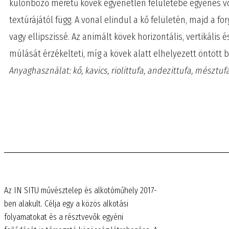
különböző méretű kövek egyenetlen felületébe egyenes von
textúrájától függ. A vonal elindul a kő felületén, majd a fo
vagy ellipszissé. Az animált kövek horizontális, vertikáli
múlását érzékelteti, míg a kövek alatt elhelyezett öntött 
Anyaghasználat: kő, kavics, riolittufa, andezittufa, mésztu
Az IN SITU művésztelep és alkotóműhely 2017-
ben alakult. Célja egy a közös alkotási
folyamatokat és a résztvevők egyéni