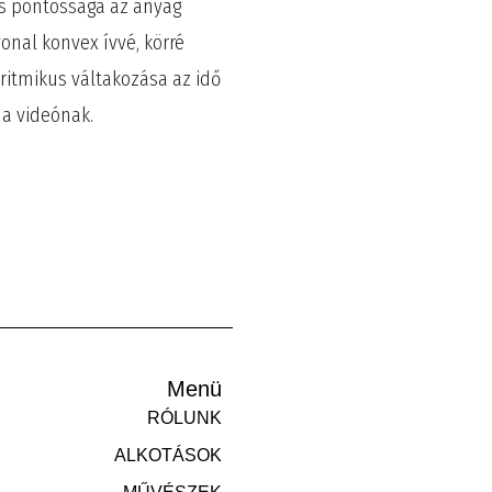
és pontossága az anyag
vonal konvex ívvé, körré
 ritmikus váltakozása az idő
 a videónak.
Menü
RÓLUNK
ALKOTÁSOK