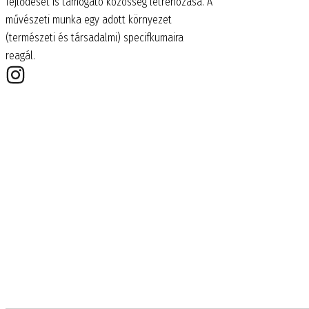
fejlődését is támogató közösség létrehozása. A
művészeti munka egy adott környezet
(természeti és társadalmi) specifkumaira
reagál.