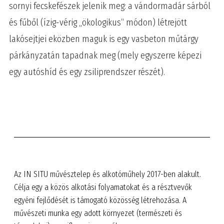
sornyi fecskefészek jelenik meg: a vándormadár sárból
és fűből (ízig-vérig „ökologikus“ módon) létrejött
lakósejtjei eközben maguk is egy vasbeton műtárgy
párkányzatán tapadnak meg (mely egyszerre képezi
egy autóshíd és egy zsiliprendszer részét).
Az IN SITU művésztelep és alkotóműhely 2017-ben alakult.
Célja egy a közös alkotási folyamatokat és a résztvevők
egyéni fejlődését is támogató közösség létrehozása. A
művészeti munka egy adott környezet (természeti és