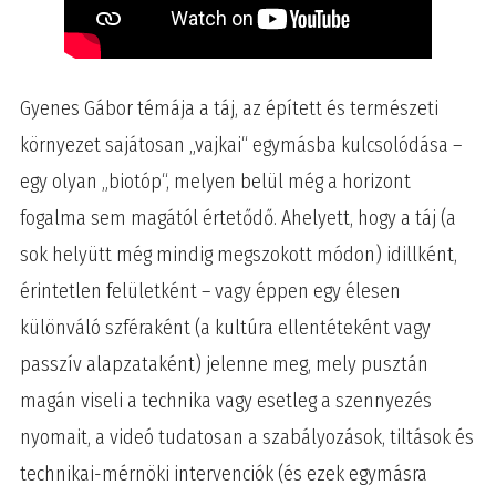
Gyenes Gábor témája a táj, az épített és természeti
környezet sajátosan „vajkai“ egymásba kulcsolódása –
egy olyan „biotóp“, melyen belül még a horizont
fogalma sem magától értetődő. Ahelyett, hogy a táj (a
sok helyütt még mindig megszokott módon) idillként,
érintetlen felületként – vagy éppen egy élesen
különváló szféraként (a kultúra ellentéteként vagy
passzív alapzataként) jelenne meg, mely pusztán
magán viseli a technika vagy esetleg a szennyezés
nyomait, a videó tudatosan a szabályozások, tiltások és
technikai-mérnöki intervenciók (és ezek egymásra