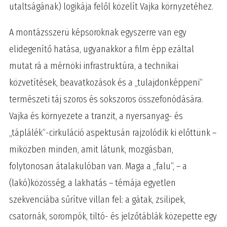
utaltságának) logikája felől közelít Vajka környzetéhez.
A montázsszerü képsoroknak egyszerre van egy
elidegenítő hatása, ugyanakkor a film épp ezáltal
mutat rá a mérnöki infrastruktúra, a technikai
közvetítések, beavatkozások és a „tulajdonképpeni“
természeti táj szoros és sokszoros összefonódására.
Vajka és környezete a tranzit, a nyersanyag- és
„táplálék“-cirkuláció aspektusán rajzolódik ki előttünk –
miközben minden, amit látunk, mozgásban,
folytonosan átalakulóban van. Maga a „falu“, – a
(lakó)közösség, a lakhatás – témája egyetlen
szekvenciába sűrítve villan fel: a gátak, zsilipek,
csatornák, sorompók, tiltó- és jelzőtáblák közepette egy