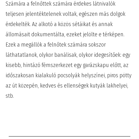
Számára a felnőttek számára érdekes látnivalók
teljesen jelentéktelenek voltak, egészen más dolgok
érdekelték. Az alkotó a közös sétáikat és annak
állomásait dokumentálta, ezeket jelölte e térképen.
Ezek a megállók a felnőtek számára sokszor
láthatatlanok, olykor banálisak, olykor idegesítőek: egy
kisebb, hintázó fémszerkezet egy garázskapu előtt, az
időszakosan kialakuló pocsolyák helyszínei, piros pötty
az út közepén, kedves és ellenségek kutyák lakhelyei,
stb.