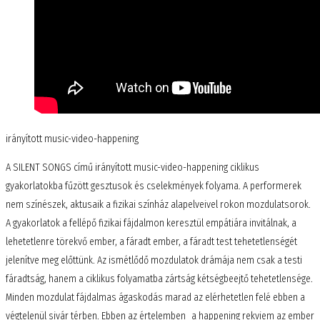
irányított music-video-happening
A SILENT SONGS című irányított music-video-happening ciklikus
gyakorlatokba fűzött gesztusok és cselekmények folyama. A performerek
nem színészek, aktusaik a fizikai színház alapelveivel rokon mozdulatsorok.
A gyakorlatok a fellépő fizikai fájdalmon keresztül empátiára invitálnak, a
lehetetlenre törekvő ember, a fáradt ember, a fáradt test tehetetlenségét
jelenítve meg előttünk. Az ismétlődő mozdulatok drámája nem csak a testi
fáradtság, hanem a ciklikus folyamatba zártság kétségbeejtő tehetetlensége.
Minden mozdulat fájdalmas ágaskodás marad az elérhetetlen felé ebben a
végtelenül sivár térben. Ebben az értelemben a happening rekviem az ember