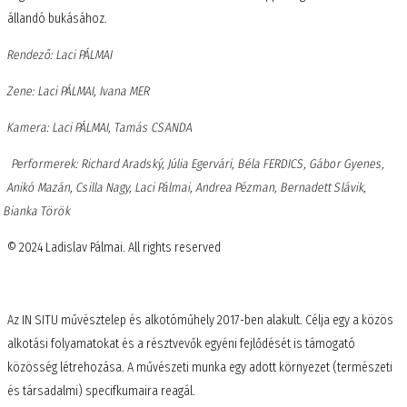
állandó bukásához.
Rendező: Laci PÁLMAI
Zene: Laci PÁLMAI, Ivana MER
Kamera: Laci PÁLMAI, Tamás CSANDA
Performerek: Richard Aradský, Júlia Egervári, Béla FERDICS, Gábor Gyenes,
Anikó Mazán, Csilla Nagy, Laci Pálmai, Andrea Pézman, Bernadett Slávik,
Bianka Török
© 2024 Ladislav Pálmai. All rights reserved
Az IN SITU művésztelep és alkotóműhely 2017-ben alakult. Célja egy a közös
alkotási folyamatokat és a résztvevők egyéni fejlődését is támogató
közösség létrehozása. A művészeti munka egy adott környezet (természeti
és társadalmi) specifkumaira reagál.