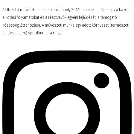
Az IN SITU művésztelep és alkotóműhely 2017-ben alakult. Célja egy a közös
alkotási folyamatokat és a résztvevők egyéni fejlődését is támogató
közösség létrehozása. A művészeti munka egy adott környezet (természeti
és társadalmi) specifkumaira reagál.