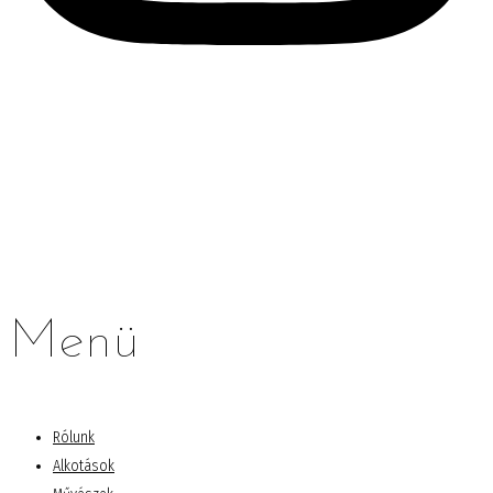
Menü
Rólunk
Alkotások