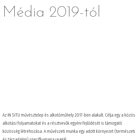
Média 2019-tól
2019
HELYZETBEN AZ ÁRTÉREN
Az IN SITU művésztelep és alkotóműhely 2017-ben alakult. Célja egy a közös
alkotási folyamatokat és a résztvevők egyéni fejlődését is támogató
közösség létrehozása. A művészeti munka egy adott környezet (természeti
és társadalmi) specifkumaira reagál.