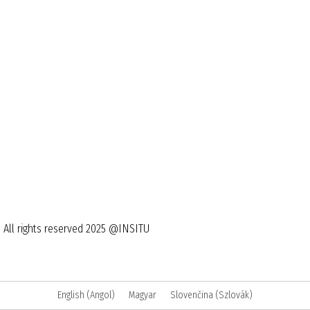
All rights reserved 2025 @INSITU
English
(
Angol
)
Magyar
Slovenčina
(
Szlovák
)