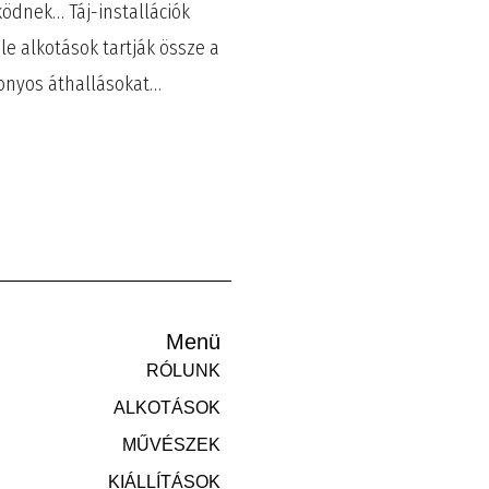
ködnek… Táj-installációk
le alkotások tartják össze a
izonyos áthallásokat…
Menü
RÓLUNK
ALKOTÁSOK
MŰVÉSZEK
KIÁLLÍTÁSOK