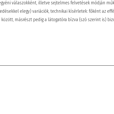
egyéni válaszokként, illetve sejtelmes felvetések módján mű
ésekkel elegy) variációk, technikai kísérletek: főként az effé
 között, másrészt pedig a látogatóra bízva (szó szerint is) b