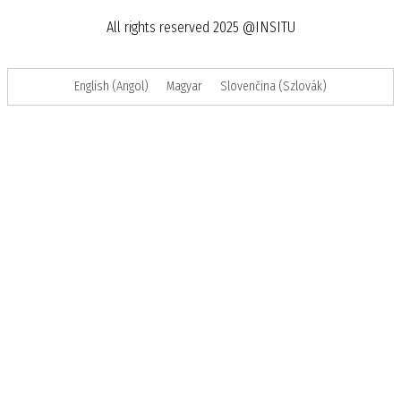
All rights reserved 2025 @INSITU
English
(
Angol
)
Magyar
Slovenčina
(
Szlovák
)