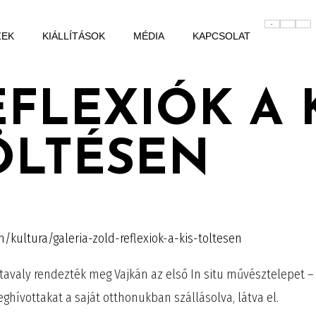
ZEK
KIÁLLÍTÁSOK
MÉDIA
KAPCSOLAT
FLEXIÓK A 
ÖLTÉSEN
m/kultura/galeria-zold-reflexiok-a-kis-toltesen
tavaly rendezték meg Vajkán az első In situ művésztelepet – a
eghívottakat a saját otthonukban szállásolva, látva el.