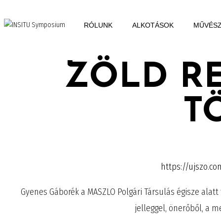
RÓLUNK
ALKOTÁSOK
MŰVÉS
ZÖLD RE
T
https://ujszo.co
Gyenes Gáborék a MASZLO Polgári Társulás égisze alatt 
jelleggel, önerőből, a m