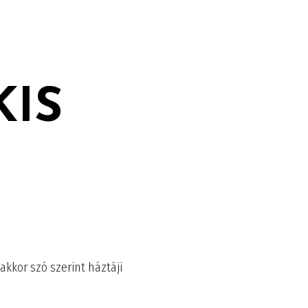
KIS
kkor szó szerint háztáji