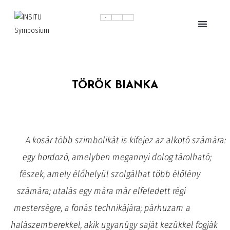
TÖRÖK BIANKA
A kosár több szimbolikát is kifejez az alkotó számára:
egy hordozó, amelyben megannyi dolog tárolható;
fészek, amely élőhelyül szolgálhat több élőlény
számára; utalás egy mára már elfeledett régi
mesterségre, a fonás technikájára; párhuzam a
halászemberekkel, akik ugyanúgy saját kezükkel fogják