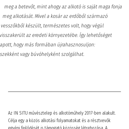
meg a betevőt, mint ahogy az alkotó is saját maga fonja
meg alkotását. Mivel a kosár az erdőből származó
vesszőkből készült, természetes volt, hogy végül
visszakerült az eredeti környezetébe. Így lehetőséget
apott, hogy más formában újrahasznosuljon:
szekként vagy búvóhelyként szolgálhat.
Az IN SITU művésztelep és alkotóműhely 2017-ben alakult.
Célja egy a közös alkotási folyamatokat és a résztvevők
egyéni fejlődését is támogató közösség létrehozása. A