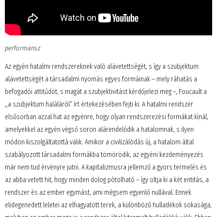
performansz
Az egyén hatalmi rendszereknek való alávetettségét, s így a szubjektum
alávetettségét a társadalmi nyomás egyes formáinak – mely ráhatás a
befogadói attitűdöt, s magát a szubjektivitást kérdőjelezi meg –, Foucault a
,,a szubjektum haláláról” írt értekezésében fejti ki. A hatalmi rendszer
elsősorban azzal hat az egyénre, hogy olyan rendszerezési formákat kínál,
amelyekkel az egyén végső soron alárendelődik a hatalomnak, s ilyen
módon kiszolgáltatottá válik. Amikor a civilizálódás új, a hatalom által
szabályozott társadalmi formákba tömörödik, az egyéni kezdeményezés
már nem tud érvényre jutni. A kapitalizmusra jellemző a gyors termelés és
az abba vetett hit, hogy minden dolog pótolható – így oltja ki a két entitás, a
rendszer és az ember egymást, ami mégsem egyenlő nullával. Ennek
elidegenedett leletei az elhagyatott terek, a különböző hulladékok sokasága,