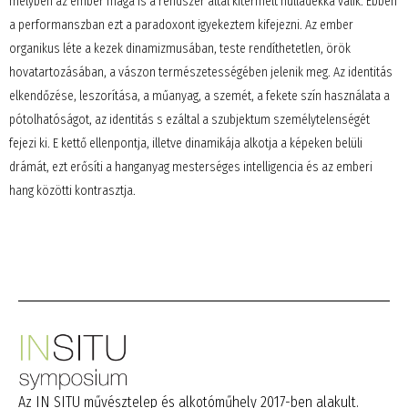
melyben az ember maga is a rendszer által kitermelt hulladékká válik. Ebben
a performanszban ezt a paradoxont igyekeztem kifejezni. Az ember
organikus léte a kezek dinamizmusában, teste rendíthetetlen, örök
hovatartozásában, a vászon természetességében jelenik meg. Az identitás
elkendőzése, leszorítása, a műanyag, a szemét, a fekete szín használata a
pótolhatóságot, az identitás s ezáltal a szubjektum személytelenségét
fejezi ki. E kettő ellenpontja, illetve dinamikája alkotja a képeken belüli
drámát, ezt erősíti a hanganyag mesterséges intelligencia és az emberi
hang közötti kontrasztja.
Az IN SITU művésztelep és alkotóműhely 2017-ben alakult.